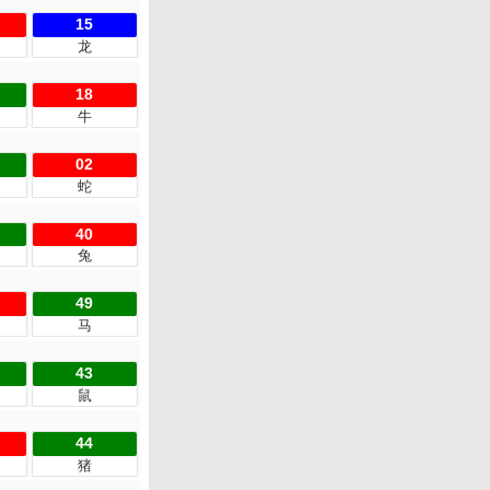
15
龙
18
牛
02
蛇
40
兔
49
马
43
鼠
44
猪