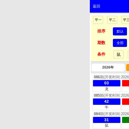
返回
平一
平二
平
排序
默认
期数
全部
条件
鼠
2026年
086
期(开奖时间:2026-
03
龙
085
期(开奖时间:2026-
42
牛
084
期(开奖时间:2026-
31
鼠