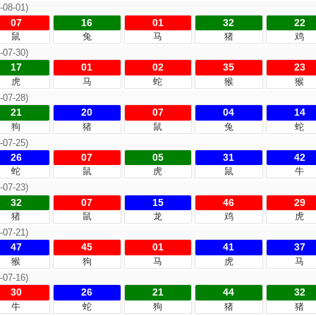
08-01)
07
16
01
32
22
鼠
兔
马
猪
鸡
07-30)
17
01
02
35
23
虎
马
蛇
猴
猴
07-28)
21
20
07
04
14
狗
猪
鼠
兔
蛇
07-25)
26
07
05
31
42
蛇
鼠
虎
鼠
牛
07-23)
32
07
15
46
29
猪
鼠
龙
鸡
虎
07-21)
47
45
01
41
37
猴
狗
马
虎
马
07-16)
30
26
21
44
32
牛
蛇
狗
猪
猪