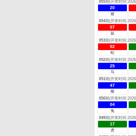
055
期(开奖时间:2026-
20
猪
054
期(开奖时间:2026-
07
鼠
053
期(开奖时间:2026-
02
蛇
052
期(开奖时间:2026-
25
马
051
期(开奖时间:2026-
47
猴
050
期(开奖时间:2026-
04
兔
049
期(开奖时间:2026-
17
虎