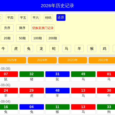
2026年历史记录
还原
三
平四
平五
平六
特码
升序
降序
切换至澳门记录
20期
50期
100期
200期
牛
虎
兔
龙
蛇
马
羊
猴
鸡
2025年
2024年
2023年
2022年
08-08)
07
32
31
49
01
鼠
猪
鼠
马
马
08-06)
24
29
48
13
30
羊
虎
羊
马
牛
08-04)
16
04
11
13
33
兔
兔
猴
马
狗