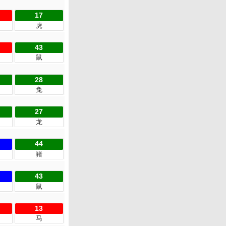
17
虎
43
鼠
28
兔
27
龙
44
猪
43
鼠
13
马