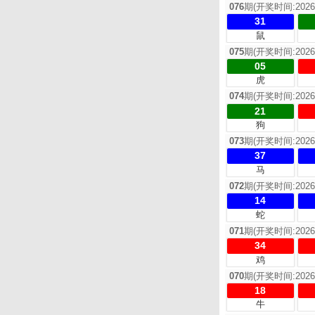
076
期(开奖时间:2026-
31
鼠
075
期(开奖时间:2026-
05
虎
074
期(开奖时间:2026-
21
狗
073
期(开奖时间:2026-
37
马
072
期(开奖时间:2026-
14
蛇
071
期(开奖时间:2026-
34
鸡
070
期(开奖时间:2026-
18
牛