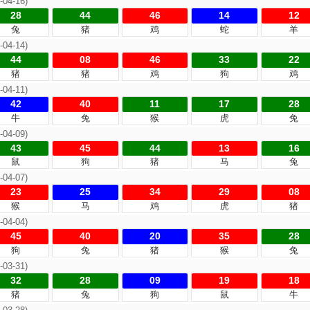
04-16)
28
44
46
14
12
兔
猪
鸡
蛇
羊
04-14)
44
08
46
33
22
猪
猪
鸡
狗
鸡
04-11)
42
40
11
17
28
牛
兔
猴
虎
兔
04-09)
43
45
44
13
16
鼠
狗
猪
马
兔
04-07)
23
25
34
29
08
猴
马
鸡
虎
猪
04-04)
45
40
20
35
28
狗
兔
猪
猴
兔
03-31)
32
28
09
19
18
猪
兔
狗
鼠
牛