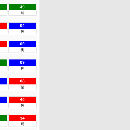
49
马
04
兔
09
狗
09
狗
08
猪
40
兔
34
鸡